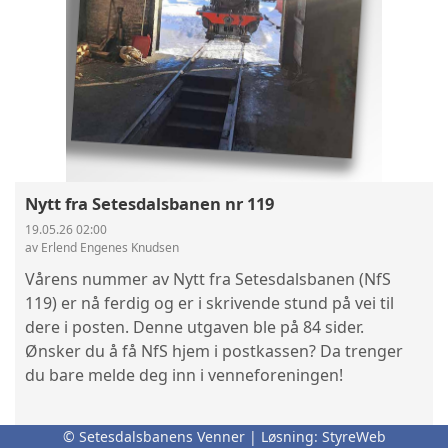
Nytt fra Setesdalsbanen nr 119
19.05.26 02:00
av Erlend Engenes Knudsen
Vårens nummer av Nytt fra Setesdalsbanen (NfS
119) er nå ferdig og er i skrivende stund på vei til
dere i posten. Denne utgaven ble på 84 sider.
Ønsker du å få NfS hjem i postkassen? Da trenger
du bare melde deg inn i venneforeningen!
Les mer
© Setesdalsbanens Venner | Løsning:
StyreWeb