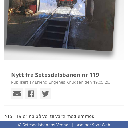
Nytt fra Setesdalsbanen nr 119
Publisert av Erlend Engenes Knudsen den 19.05.26.
NfS 119 er nå på vei til våre medlemmer.
Denne utgivelsen ble på 84 sider.
© Setesdalsbanens Venner | Løsning:
StyreWeb